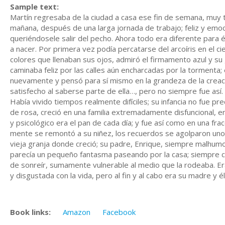
Sample text:
Martín regresaba de la ciudad a casa ese fin de semana, muy 
mañana, después de una larga jornada de trabajo; feliz y emo
queriéndosele salir del pecho. Ahora todo era diferente para é
a nacer. Por primera vez podía percatarse del arcoíris en el ci
colores que llenaban sus ojos, admiró el firmamento azul y su
caminaba feliz por las calles aún encharcadas por la tormenta;
nuevamente y pensó para sí mismo en la grandeza de la creació
satisfecho al saberse parte de ella…, pero no siempre fue así.
Había vivido tiempos realmente difíciles; su infancia no fue pr
de rosa, creció en una familia extremadamente disfuncional, en
y psicológico era el pan de cada día; y fue así como en una fr
mente se remontó a su niñez, los recuerdos se agolparon uno 
vieja granja donde creció; su padre, Enrique, siempre malhum
parecía un pequeño fantasma paseando por la casa; siempre cal
de sonreír, sumamente vulnerable al medio que la rodeaba. 
y disgustada con la vida, pero al fin y al cabo era su madre y é
Book links:
Amazon
Facebook