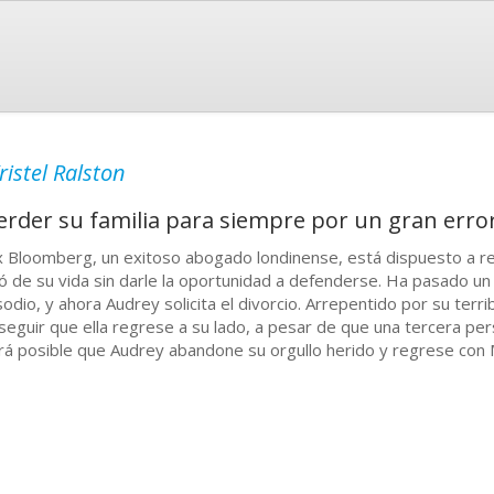
ristel Ralston
rder su familia para siempre por un gran erro
 Bloomberg, un exitoso abogado londinense, está dispuesto a re
ó de su vida sin darle la oportunidad a defenderse. Ha pasado u
sodio, y ahora Audrey solicita el divorcio. Arrepentido por su ter
seguir que ella regrese a su lado, a pesar de que una tercera pe
rá posible que Audrey abandone su orgullo herido y regrese con