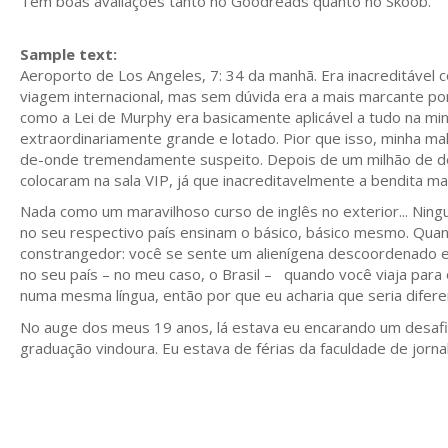
Tem boas avaliações tanto no Goodreads quanto no Skoob.
Sample text:
Aeroporto de Los Angeles, 7: 34 da manhã. Era inacreditável 
viagem internacional, mas sem dúvida era a mais marcante por
como a Lei de Murphy era basicamente aplicável a tudo na min
extraordinariamente grande e lotado. Pior que isso, minha ma
de-onde tremendamente suspeito. Depois de um milhão de de
colocaram na sala VIP, já que inacreditavelmente a bendita 
Nada como um maravilhoso curso de inglês no exterior... Ning
no seu respectivo país ensinam o básico, básico mesmo. Qua
constrangedor: você se sente um alienígena descoordenado 
no seu país – no meu caso, o Brasil – quando você viaja para
numa mesma língua, então por que eu acharia que seria difer
No auge dos meus 19 anos, lá estava eu encarando um desafio
graduação vindoura. Eu estava de férias da faculdade de jo