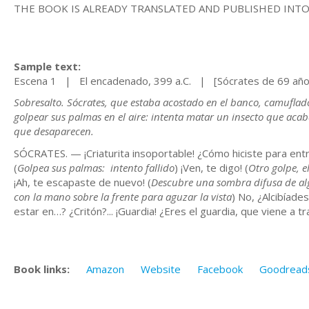
THE BOOK IS ALREADY TRANSLATED AND PUBLISHED INT
Sample text:
Escena 1 | El encadenado, 399 a.C. | [Sócrates de 69 año
Sobresalto. Sócrates, que estaba acostado en el banco, camuflad
golpear sus palmas en el aire: intenta matar un insecto que aca
que desaparecen.
SÓCRATES. — ¡Criaturita insoportable! ¿Cómo hiciste para entr
(
Golpea sus palmas: intento fallido
) ¡Ven, te digo! (
Otro golpe, e
¡Ah, te escapaste de nuevo! (
Descubre una sombra difusa de alg
con la mano sobre la frente para aguzar la vista
) No, ¿Alcibíade
estar en…? ¿Critón?... ¡Guardia! ¿Eres el guardia, que viene a 
Book links:
Amazon
Website
Facebook
Goodread