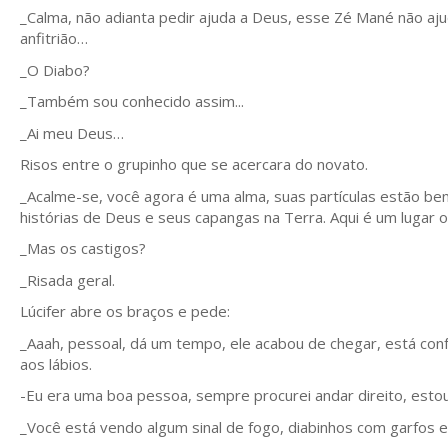
_Calma, não adianta pedir ajuda a Deus, esse Zé Mané não aju
anfitrião…
_O Diabo?
_Também sou conhecido assim...
_Ai meu Deus…
Risos entre o grupinho que se acercara do novato.
_Acalme-se, você agora é uma alma, suas partículas estão bem
histórias de Deus e seus capangas na Terra. Aqui é um lugar
_Mas os castigos?
_Risada geral.
Lúcifer abre os braços e pede:
_Aaah, pessoal, dá um tempo, ele acabou de chegar, está confu
aos lábios.
-Eu era uma boa pessoa, sempre procurei andar direito, estou
_Você está vendo algum sinal de fogo, diabinhos com garfos