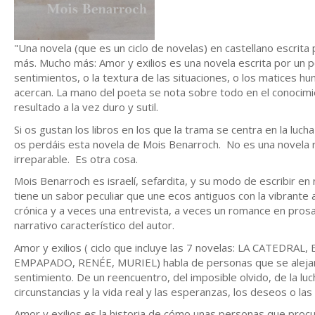
"Una novela (que es un ciclo de novelas) en castellano escrita 
más. Mucho más: Amor y exilios es una novela escrita por un 
sentimientos, o la textura de las situaciones, o los matices
acercan. La mano del poeta se nota sobre todo en el conocimie
resultado a la vez duro y sutil.
Si os gustan los libros en los que la trama se centra en la lu
os perdáis esta novela de Mois Benarroch. No es una novela r
irreparable. Es otra cosa.
Mois Benarroch es israelí, sefardita, y su modo de escribir en
tiene un sabor peculiar que une ecos antiguos con la vibrante 
crónica y a veces una entrevista, a veces un romance en prosa
narrativo característico del autor.
Amor y exilios ( ciclo que incluye las 7 novelas: LA CATE
EMPAPADO, RENÉE, MURIEL) habla de personas que se alejan p
sentimiento. De un reencuentro, del imposible olvido, de la luc
circunstancias y la vida real y las esperanzas, los deseos o la
Amor y exilios es la historia de cómo unas personas que procu