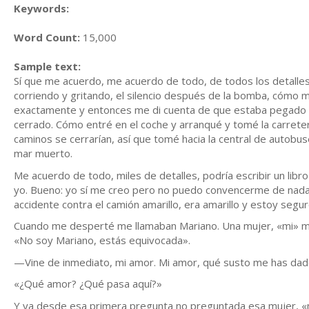
Keywords:
Word Count:
15,000
Sample text:
Sí que me acuerdo, me acuerdo de todo, de todos los detalles
corriendo y gritando, el silencio después de la bomba, cómo
exactamente y entonces me di cuenta de que estaba pegado a l
cerrado. Cómo entré en el coche y arranqué y tomé la carreter
caminos se cerrarían, así que tomé hacia la central de autobuses y
mar muerto.
Me acuerdo de todo, miles de detalles, podría escribir un libr
yo. Bueno: yo sí me creo pero no puedo convencerme de nada; 
accidente contra el camión amarillo, era amarillo y estoy segur
Cuando me desperté me llamaban Mariano. Una mujer, «mi» mu
«No soy Mariano, estás equivocada».
—Vine de inmediato, mi amor. Mi amor, qué susto me has dad
«¿Qué amor? ¿Qué pasa aquí?»
Y ya desde esa primera pregunta no preguntada esa mujer, «m