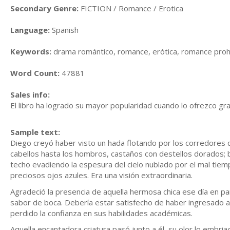
Secondary Genre:
FICTION / Romance / Erotica
Language:
Spanish
Keywords:
drama romántico, romance, erótica, romance prohi
Word Count:
47881
Sales info:
El libro ha logrado su mayor popularidad cuando lo ofrezco g
Sample text:
Diego creyó haber visto un hada flotando por los corredores 
cabellos hasta los hombros, castaños con destellos dorados; bri
techo evadiendo la espesura del cielo nublado por el mal tiemp
preciosos ojos azules. Era una visión extraordinaria.
Agradeció la presencia de aquella hermosa chica ese día en pa
sabor de boca. Debería estar satisfecho de haber ingresado a 
perdido la confianza en sus habilidades académicas.
Aquella encantadora criatura pasó junto a él, su olor lo embri