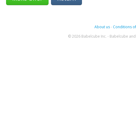
About us
-
Conditions of
© 2026 Babelcube Inc. - Babelcube and