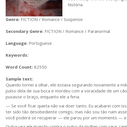
história.
Genre:
FICTION / Romance / Suspense
Secondary Genre:
FICTION / Romance / Paranormal
Language:
Portuguese
Keywords:
Word Count:
82550
Sample text:
Quando tornei a olhar, ele estava segurando novamente a mã
pulso dela de sua boca e mordeu com a voracidade de um cão 
puxasse o braço, enquanto ele a feria.
— Se você ficar quieta não vai doer tanto. Eu acabarei com 
ter sido tão desobediente comigo, mas não sou tão ruim assi
você poderá se recuperar — ele parou por um momento — e esp
Outra vez ele investiu contra o pulso da mulher com seus can