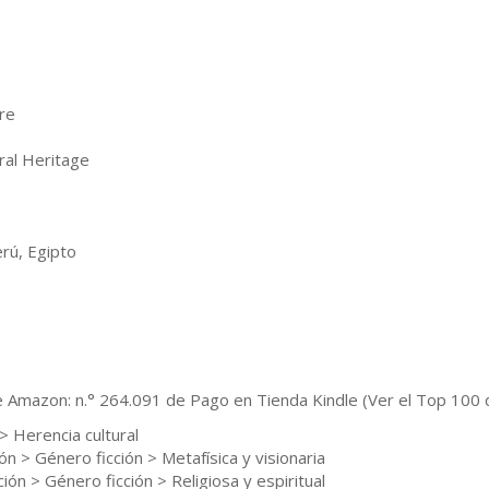
re
ral Heritage
rú, Egipto
de Amazon: n.° 264.091 de Pago en Tienda Kindle (Ver el Top 100 
 > Herencia cultural
ión > Género ficción > Metafísica y visionaria
ción > Género ficción > Religiosa y espiritual