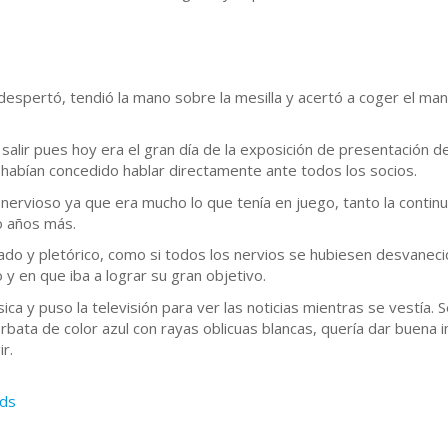
 despertó, tendió la mano sobre la mesilla y acertó a coger el ma
 salir pues hoy era el gran día de la exposición de presentación d
 habían concedido hablar directamente ante todos los socios.
nervioso ya que era mucho lo que tenía en juego, tanto la contin
o años más.
o y pletórico, como si todos los nervios se hubiesen desvanec
y en que iba a lograr su gran objetivo.
a y puso la televisión para ver las noticias mientras se vestía. S
rbata de color azul con rayas oblicuas blancas, quería dar buena 
ir.
ds