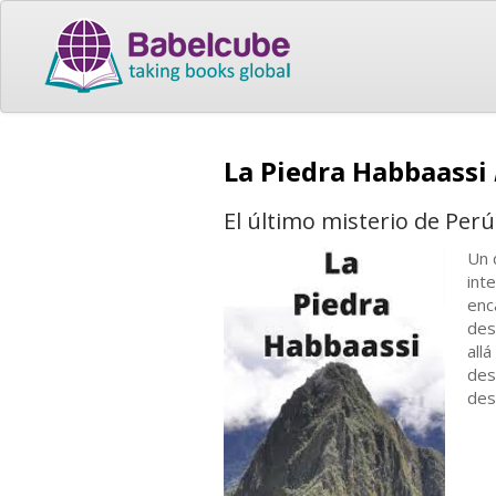
La Piedra Habbaassi
El último misterio de Perú
Un 
int
enc
des
all
des
des