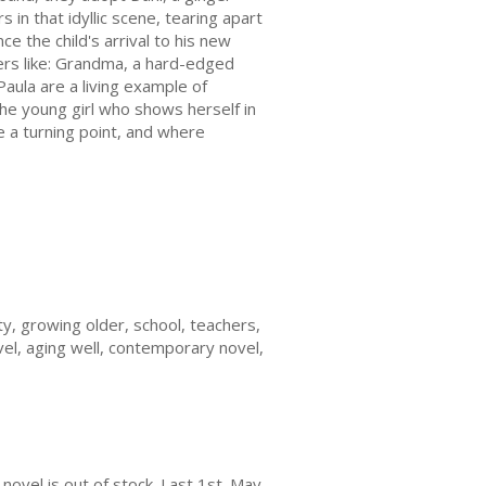
in that idyllic scene, tearing apart
e the child's arrival to his new
ters like: Grandma, a hard-edged
Paula are a living example of
he young girl who shows herself in
e a turning point, and where
y, growing older, school, teachers,
ovel, aging well, contemporary novel,
ovel is out of stock. Last 1st. May