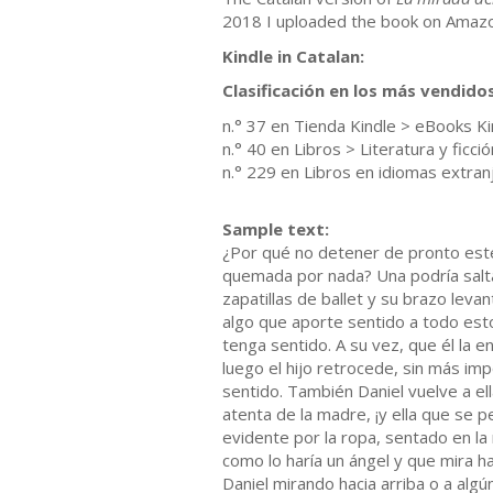
2018 I uploaded the book on Amazon
Kindle in Catalan:
Clasificación en los más vendid
n.° 37 en Tienda Kindle > eBooks Ki
n.° 40 en Libros > Literatura y ficci
n.° 229 en Libros en idiomas extranj
Sample text:
¿Por qué no detener de pronto este 
quemada por nada? Una podría salta
zapatillas de ballet y su brazo leva
algo que aporte sentido a todo esto
tenga sentido. A su vez, que él la 
luego el hijo retrocede, sin más imp
sentido. También Daniel vuelve a el
atenta de la madre, ¡y ella que se p
evidente por la ropa, sentado en la
como lo haría un ángel y que mira ha
Daniel mirando hacia arriba o a alg