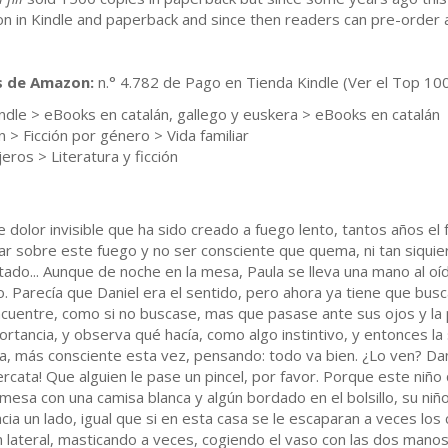
 in Kindle and paperback and since then readers can pre-order 
os de Amazon:
n.° 4.782 de Pago en Tienda Kindle (Ver el Top 10
ndle > eBooks en catalán, gallego y euskera > eBooks en catalán
ón > Ficción por género > Vida familiar
eros > Literatura y ficción
dolor invisible que ha sido creado a fuego lento, tantos años el 
r sobre este fuego y no ser consciente que quema, ni tan siqui
ntado... Aunque de noche en la mesa, Paula se lleva una mano al oíd
. Parecía que Daniel era el sentido, pero ahora ya tiene que busc
encuentre, como si no buscase, mas que pasase ante sus ojos y la
ortancia, y observa qué hacía, como algo instintivo, y entonces l
la, más consciente esta vez, pensando: todo va bien. ¿Lo ven? Da
ercata! Que alguien le pase un pincel, por favor. Porque este niñ
 mesa con una camisa blanca y algún bordado en el bolsillo, su niñ
cia un lado, igual que si en esta casa se le escaparan a veces los 
ún lateral, masticando a veces, cogiendo el vaso con las dos mano