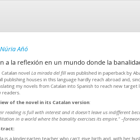
Núria Añó
ón a la reflexión en un mundo donde la banalida
 Catalan novel
La mirada del fill was
published in paperback by Aba
ll publishing houses in this language hardly reach abroad and, sin
nslating my novels from Catalan into Spanish to reach new target 
 readers.
iew of the novel in its Catalan version
:
ir reading is full with interest and it doesn't leave us indifferent beca
itation in a world where the banality exercises its empire." –forewor
tract:
la is a kindergarten teacher who can't give birth and, with her hu