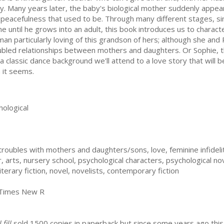
y. Many years later, the baby's biological mother suddenly appears 
 peacefulness that used to be. Through many different stages, sinc
e until he grows into an adult, this book introduces us to charac
an particularly loving of this grandson of hers; although she and 
ubled relationships between mothers and daughters. Or Sophie, t
 classic dance background we'll attend to a love story that will b
 it seems.
ological
roubles with mothers and daughters/sons, love, feminine infidelit
ter, arts, nursery school, psychological characters, psychological n
literary fiction, novel, novelists, contemporary fiction
 Times New R
 fill
sold 1500 copies in paperback but since some years ago this n