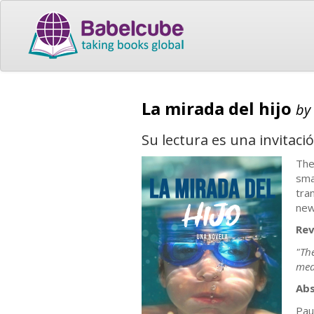
La mirada del hijo
by
Su lectura es una invitaci
The
sma
tra
new
Rev
"The
med
Abs
Pau