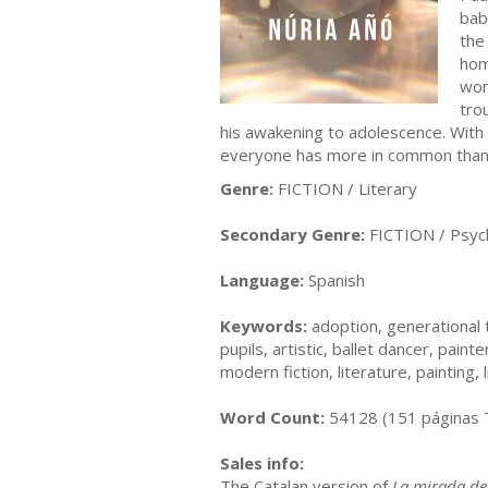
bab
the
hom
wom
tro
his awakening to adolescence. With a
everyone has more in common than
Genre:
FICTION / Literary
Secondary Genre:
FICTION / Psych
Language:
Spanish
Keywords:
adoption, generational t
pupils, artistic, ballet dancer, pain
modern fiction, literature, painting, 
Word Count:
54128 (151 páginas
Sales info:
The Catalan version of
La mirada del