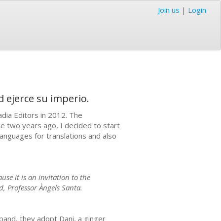
Join us
|
Login
d ejerce su imperio.
dia Editors in 2012. The
ce two years ago, I decided to start
languages for translations and also
use it is an invitation to the
d, Professor Àngels Santa.
sband, they adopt Dani, a ginger