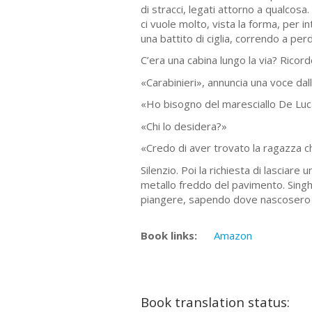
di stracci, legati attorno a qualco
ci vuole molto, vista la forma, per 
una battito di ciglia, correndo a perd
C’era una cabina lungo la via? Rico
«Carabinieri», annuncia una voce dall
«Ho bisogno del maresciallo De Luca
«Chi lo desidera?»
«Credo di aver trovato la ragazza c
Silenzio. Poi la richiesta di lasciare
metallo freddo del pavimento. Singh
piangere, sapendo dove nascosero F
Book links:
Amazon
Book translation status: