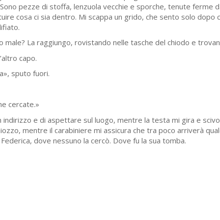
sa. Sono pezze di stoffa, lenzuola vecchie e sporche, tenute ferme
intuire cosa ci sia dentro. Mi scappa un grido, che sento solo dopo
ifiato.
rdo male? La raggiungo, rovistando nelle tasche del chiodo e trova
’altro capo.
», sputo fuori.
he cercate.»
 un indirizzo e di aspettare sul luogo, mentre la testa mi gira e scivo
iozzo, mentre il carabiniere mi assicura che tra poco arriverà qu
ederica, dove nessuno la cercò. Dove fu la sua tomba.