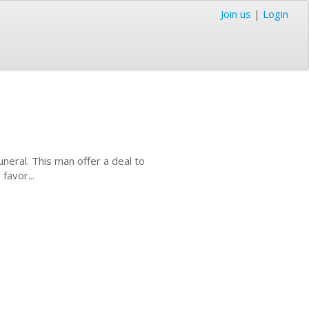
Join us
|
Login
neral. This man offer a deal to
favor...