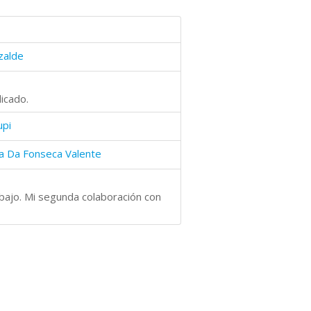
zalde
icado.
upi
ia Da Fonseca Valente
abajo. Mi segunda colaboración con