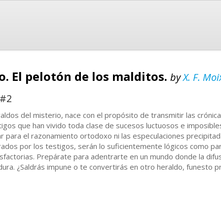
o. El pelotón de los malditos.
by
X. F. Moi
 #2
aldos del misterio, nace con el propósito de transmitir las cróni
tigos que han vivido toda clase de sucesos luctuosos e imposibles
ar para el razonamiento ortodoxo ni las especulaciones precipita
rados por los testigos, serán lo suficientemente lógicos como pa
isfactorias. Prepárate para adentrarte en un mundo donde la difu
dura. ¿Saldrás impune o te convertirás en otro heraldo, funesto p