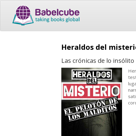
Heraldos del misteri
Las crónicas de lo insólito
Her
tes
lug
nar
sat
cor