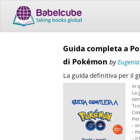
Guida completa a Po
di Pokémon
by
Eugenia
La guida definitiva per il
In 
La 
tem
Tro
Com
Per 
- I
- P
- I