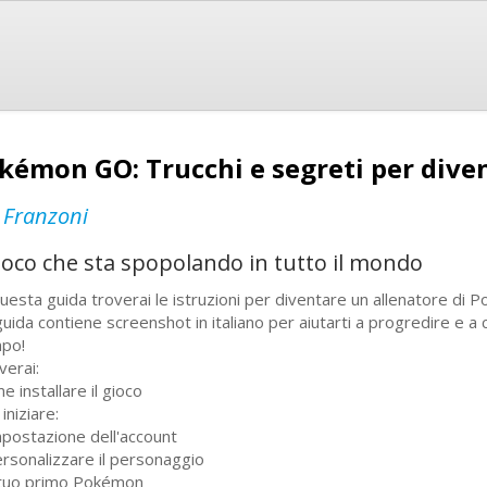
kémon GO: Trucchi e segreti per dive
 Franzoni
 gioco che sta spopolando in tutto il mondo
questa guida troverai le istruzioni per diventare un allenatore di
guida contiene screenshot in italiano per aiutarti a progredire e a
po!
verai:
e installare il gioco
iniziare:
mpostazione dell'account
ersonalizzare il personaggio
l tuo primo Pokémon