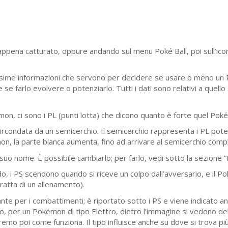
appena catturato, oppure andando sul menu Poké Ball, poi sull’ico
ssime informazioni che servono per decidere se usare o meno un
e se farlo evolvere o potenziarlo. Tutti i dati sono relativi a quell
mon, ci sono i PL (punti lotta) che dicono quanto è forte quel Pok
rcondata da un semicerchio. Il semicerchio rappresenta i PL potenzi
on, la parte bianca aumenta, fino ad arrivare al semicerchio comp
suo nome. È possibile cambiarlo; per farlo, vedi sotto la sezione 
do, i PS scendono quando si riceve un colpo dall’avversario, e il 
tratta di un allenamento).
te per i combattimenti; è riportato sotto i PS e viene indicato an
 per un Pokémon di tipo Elettro, dietro l’immagine si vedono dei f
remo poi come funziona. Il tipo influisce anche su dove si trova p