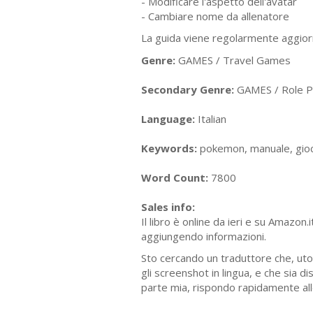
- Modificare l'aspetto dell'avatar
- Cambiare nome da allenatore
La guida viene regolarmente aggiorna
Genre:
GAMES / Travel Games
Secondary Genre:
GAMES / Role Pl
Language:
Italian
Keywords:
pokemon, manuale, gioc
Word Count:
7800
Sales info:
Il libro è online da ieri e su Amazo
aggiungendo informazioni.
Sto cercando un traduttore che, uto
gli screenshot in lingua, e che sia d
parte mia, rispondo rapidamente all