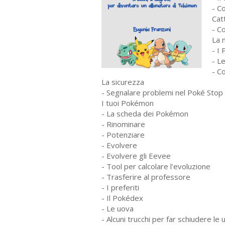
- C
Cat
- C
La 
- I
- L
- C
La sicurezza
- Segnalare problemi nel Poké Stop 
I tuoi Pokémon
- La scheda dei Pokémon
- Rinominare
- Potenziare
- Evolvere
- Evolvere gli Eevee
- Tool per calcolare l'evoluzione
- Trasferire al professore
- I preferiti
- Il Pokédex
- Le uova
- Alcuni trucchi per far schiudere le