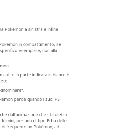
na Pokémon a sinistra e infine
 Pokémon in combattimento, se
o specifico esemplare, non alla
émon.
ali, e la parte indicata in bianco è
leto.
“Rinominare”.
Pokémon perde quando i suoi PS
che dall’animazione che sta dietro
ulmini, per uno di tipo Erba delle
iù di frequente un Pokémon; ad