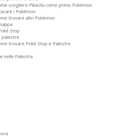
ome scegliere Pikachu come primo Pokémon
turare i Pokémon
ome trovare altri Pokémon
mappa
 Poké Stop
e palestre
ome trovare Poké Stop e Palestre
e nelle Palestre
 uova