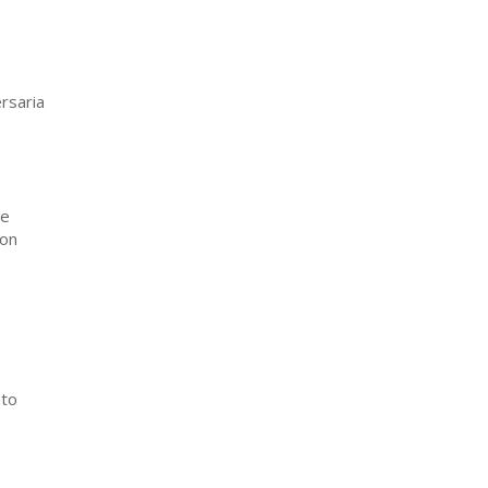
rsaria
re
mon
nto