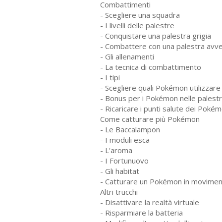
Combattimenti
- Scegliere una squadra
- I livelli delle palestre
- Conquistare una palestra grigia
- Combattere con una palestra avve
- Gli allenamenti
- La tecnica di combattimento
- I tipi
- Scegliere quali Pokémon utilizzare
- Bonus per i Pokémon nelle palest
- Ricaricare i punti salute dei Poké
Come catturare più Pokémon
- Le Baccalampon
- I moduli esca
- L'aroma
- I Fortunuovo
- Gli habitat
- Catturare un Pokémon in movime
Altri trucchi
- Disattivare la realtà virtuale
- Risparmiare la batteria