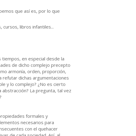
bemos que así es, por lo que
cursos, libros infantiles...
s tiempos, en especial desde la
aridades de dicho complejo precepto
omo armonía, orden, proporción,
ra refutar dichas argumentaciones
le y lo complejo? ¿No es cierto
a abstracción? La pregunta, tal vez
?
 propiedades formales y
 elementos necesarios para
onsecuentes con el quehacer
vas de cada sociedad. Así, al