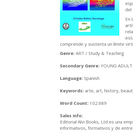
esp
del 
En 
art
rel
est
comprende y sustenta un límite virtu
Genre:
ART / Study & Teaching
Secondary Genre:
YOUNG ADULT N
Language:
Spanish
Keywords:
arte, art, history, beaut
Word Count:
102.689
Sales info:
Editorial Alvi Books, Ltd es una em
informativos, formativos y de entre