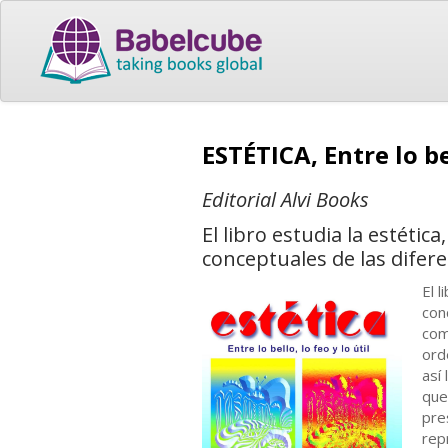
ESTÉTICA, Entre lo bel
Editorial Alvi Books
El libro estudia la estétic
conceptuales de las difere
El 
con
com
ord
así
que
pre
rep