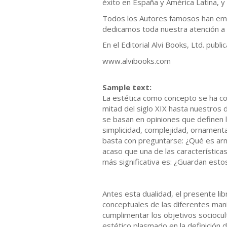
éxito en España y América Latina, y 
Todos los Autores famosos han emp
dedicamos toda nuestra atención a l
En el Editorial Alvi Books, Ltd. publi
www.alvibooks.com
Sample text:
La estética como concepto se ha con
mitad del siglo XIX hasta nuestros d
se basan en opiniones que definen 
simplicidad, complejidad, ornament
basta con preguntarse: ¿Qué es armó
acaso que una de las características
más significativa es: ¿Guardan estos
Antes esta dualidad, el presente li
conceptuales de las diferentes man
cumplimentar los objetivos sociocu
estético plasmado en la definición 