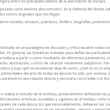
figura entre los principales líderes de la autoedición en Europa.
ezado como Autores desconocidos. En la Editorial Alvi Books sa
os textos originales que nos llegan.
camos novelas, ensayos, policíacos, thrillers, biografías, poemarios, 
stituido en un paradigma de discusión y crítica durante todos lo
ías. En general, las temáticas tratadas para definir las particul
la belleza a partir o como resultante de diferentes parámetros c
ación, abstracción, u otros de caracter netamente subjetivos. Pa
nico y bajo qué circunstancias deja de serlo? ¿Qué es es lo simp
 primordiales del arte de todas las épocas ha sido, por esencia, l
 parámetros una relación directa y necesaria con lo bello o lo feo
bro realiza el estudio de la estética, primeramente definiendo las
ifestaciones artísticas sucedidas y vigentes en el tiempo, como
lturales de cada época, los que inexorablemente, debieron ser c
de estilos representativos de las necesidades, deseos y expectati