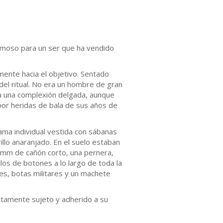
hermoso para un ser que ha vendido
mente hacia el objetivo. Sentado
del ritual. No era un hombre de gran
aba una complexión delgada, aunque
por heridas de bala de sus años de
ama individual vestida con sábanas
illo anaranjado. En el suelo estaban
9mm de cañón corto, una pernera,
llos de botones a lo largo de toda la
es, botas militares y un machete
tamente sujeto y adherido a su