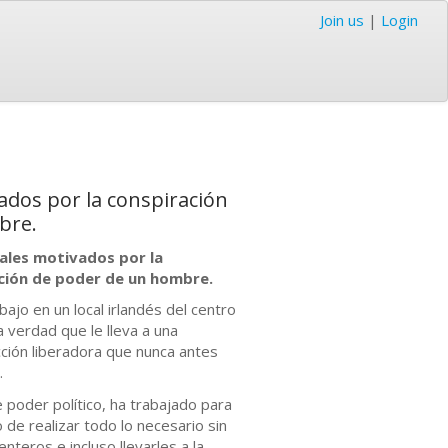
Join us
|
Login
ados por la conspiración
bre.
uales motivados por la
bición de poder de un hombre.
jo en un local irlandés del centro
 verdad que le lleva a una
cción liberadora que nunca antes
o.
 poder político,
ha trabajado para
de realizar todo lo necesario sin
nteros e incluso llevarles a la