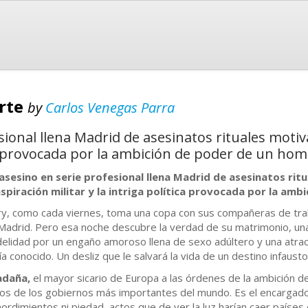
erte
by
Carlos Venegas Parra
sional llena Madrid de asesinatos rituales motiv
ica provocada por la ambición de poder de un hom
asesino en serie profesional llena Madrid de asesinatos rit
spiración militar y la intriga política provocada por la am
y, como cada viernes, toma una copa con sus compañeras de traba
Madrid. Pero esa noche descubre la verdad de su matrimonio, una
idelidad por un engaño amoroso llena de sexo adúltero y una atra
ía conocido. Un desliz que le salvará la vida de un destino infaust
adaña,
el mayor sicario de Europa a las órdenes de la ambición de
ios de los gobiernos más importantes del mundo. Es el encargado 
ordimientos ni piedad, actos que de ver la luz harían caer países e