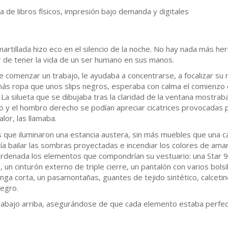
 de libros físicos, impresión bajo demanda y digitales
 amartillada hizo eco en el silencio de la noche. No hay nada más 
er de tener la vida de un ser humano en sus manos.
 comenzar un trabajo, le ayudaba a concentrarse, a focalizar su 
 más ropa que unos slips negros, esperaba con calma el comienzo 
 La silueta que se dibujaba tras la claridad de la ventana mostr
ho y el hombro derecho se podían apreciar cicatrices provocadas 
alor, las llamaba.
 que iluminaron una estancia austera, sin más muebles que una c
acía bailar las sombras proyectadas e incendiar los colores de amar
ordenada los elementos que compondrían su vestuario: una Star 
n cinturón externo de triple cierre, un pantalón con varios bolsi
nga corta, un pasamontañas, guantes de tejido sintético, calcetin
negro.
abajo arriba, asegurándose de que cada elemento estaba perfec