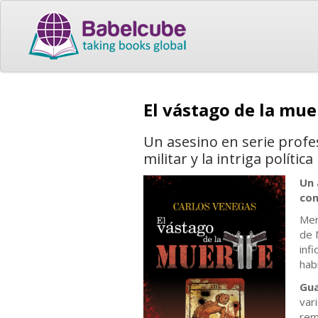
El vástago de la mu
Un asesino en serie profe
militar y la intriga polít
Un 
con
Mer
de 
inf
hab
Gu
var
rem