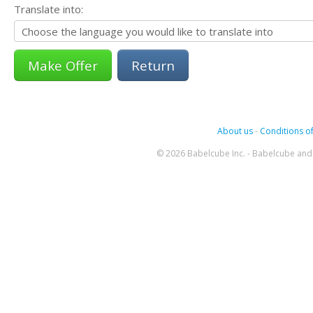
Translate into:
Return
About us
-
Conditions of
© 2026 Babelcube Inc. - Babelcube and