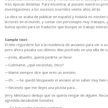
tres épocas distintas. Para encontrar al asesino nuestros pr
investigaciones a los sucesos ocurridos veinte años atrás.
La obra se acaba de publicar en español y todavía no existen
lectores en el mundo, y contar con personajes muy trabajos, 
buena opción para un traductor que busque un trabajo interes
Sample text:
El niño regordete fue a la residencia de ancianos para ver a s
pero ahora pasaba sus últimos días postrado en una silla de r
―¡Hola, abuelito, quería pedirte un favor.
―Cuéntame, ¿qué necesitas, chico?
―Mamá siempre dice que eres un asesino.
―Eh… ―Se quedó bloqueado el anciano al no saber muy bien 
―Necesito que me dejes una pistola para…
Jerry Minotauro dedujo que se quería vengar de alguien. Record
agredido lanzándole tomates.
―¿Se han vuelto a meter contigo?