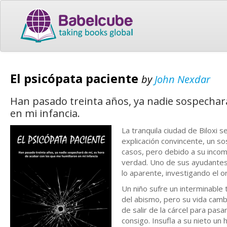
El psicópata paciente
by
John Nexdar
Han pasado treinta años, ya nadie sospechar
en mi infancia.
La tranquila ciudad de Biloxi 
explicación convincente, un s
casos, pero debido a su incom
verdad. Uno de sus ayudantes,
lo aparente, investigando el 
Un niño sufre un interminable
del abismo, pero su vida camb
de salir de la cárcel para pasa
consigo. Insufla a su nieto u