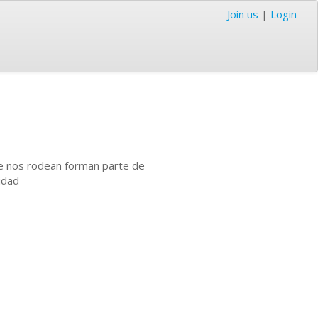
Join us
|
Login
ue nos rodean forman parte de
idad