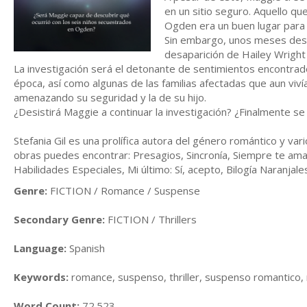
en un sitio seguro. Aquello qu
Ogden era un buen lugar para vi
Sin embargo, unos meses despu
desaparición de Hailey Wright 
La investigación será el detonante de sentimientos encontrado
época, así como algunas de las familias afectadas que aun vivía
amenazando su seguridad y la de su hijo.
¿Desistirá Maggie a continuar la investigación? ¿Finalmente s
Stefania Gil es una prolífica autora del género romántico y v
obras puedes encontrar: Presagios, Sincronía, Siempre te amaré
Habilidades Especiales, Mi último: Sí, acepto, Bilogía Naranjal
Genre:
FICTION / Romance / Suspense
Secondary Genre:
FICTION / Thrillers
Language:
Spanish
Keywords:
romance, suspenso, thriller, suspenso romantico, n
Word Count:
72.523