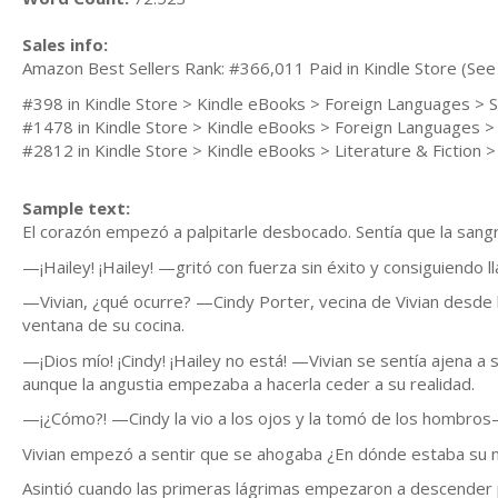
Sales info:
Amazon Best Sellers Rank: #366,011 Paid in Kindle Store (See 
#398 in Kindle Store > Kindle eBooks > Foreign Languages > Sp
#1478 in Kindle Store > Kindle eBooks > Foreign Languages 
#2812 in Kindle Store > Kindle eBooks > Literature & Fiction 
Sample text:
El corazón empezó a palpitarle desbocado. Sentía que la sangr
—¡Hailey! ¡Hailey! —gritó con fuerza sin éxito y consiguiendo l
—Vivian, ¿qué ocurre? —Cindy Porter, vecina de Vivian desde h
ventana de su cocina.
—¡Dios mío! ¡Cindy! ¡Hailey no está! —Vivian se sentía ajena a 
aunque la angustia empezaba a hacerla ceder a su realidad.
—¡¿Cómo?! —Cindy la vio a los ojos y la tomó de los hombros
Vivian empezó a sentir que se ahogaba ¿En dónde estaba su n
Asintió cuando las primeras lágrimas empezaron a descender p