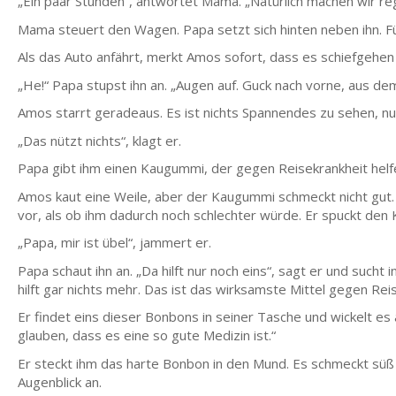
„Ein paar Stunden“, antwortet Mama. „Natürlich machen wir r
Mama steuert den Wagen. Papa setzt sich hinten neben ihn. Für 
Als das Auto anfährt, merkt Amos sofort, dass es schiefgehen 
„He!“ Papa stupst ihn an. „Augen auf. Guck nach vorne, aus de
Amos starrt geradeaus. Es ist nichts Spannendes zu sehen, nur
„Das nützt nichts“, klagt er.
Papa gibt ihm einen Kaugummi, der gegen Reisekrankheit helfe
Amos kaut eine Weile, aber der Kaugummi schmeckt nicht gut.
vor, als ob ihm dadurch noch schlechter würde. Er spuckt den
„Papa, mir ist übel“, jammert er.
Papa schaut ihn an. „Da hilft nur noch eins“, sagt er und sucht
hilft gar nichts mehr. Das ist das wirksamste Mittel gegen Reis
Er findet eins dieser Bonbons in seiner Tasche und wickelt es a
glauben, dass es eine so gute Medizin ist.“
Er steckt ihm das harte Bonbon in den Mund. Es schmeckt süß u
Augenblick an.