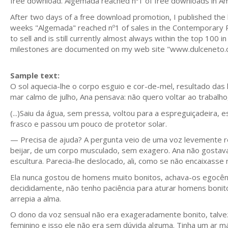
free download. Algemada reached nº1 of free downloads in Ama
After two days of a free download promotion, I published the 
weeks "Algemada" reached nº1 of sales in the Contemporary R
to sell and is still currently almost always within the top 100
milestones are documented on my web site "www.dulceneto.
Sample text:
O sol aquecia-lhe o corpo esguio e cor-de-mel, resultado das
mar calmo de julho, Ana pensava: não quero voltar ao trabalho
(...)Saiu da água, sem pressa, voltou para a espreguiçadeira,
frasco e passou um pouco de protetor solar.
— Precisa de ajuda? A pergunta veio de uma voz levemente r
beijar, de um corpo musculado, sem exagero. Ana não gosta
escultura. Parecia-lhe deslocado, ali, como se não encaixasse 
Ela nunca gostou de homens muito bonitos, achava-os egocênt
decididamente, não tenho paciência para aturar homens boni
arrepia a alma.
O dono da voz sensual não era exageradamente bonito, talvez
feminino e isso ele não era sem dúvida alguma. Tinha um ar más