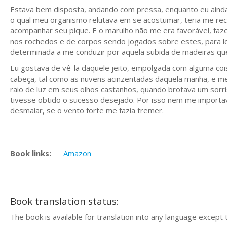
Estava bem disposta, andando com pressa, enquanto eu ainda 
o qual meu organismo relutava em se acostumar, teria me r
acompanhar seu pique. E o marulho não me era favorável, faz
nos rochedos e de corpos sendo jogados sobre estes, para lo
determinada a me conduzir por aquela subida de madeiras qu
Eu gostava de vê-la daquele jeito, empolgada com alguma coi
cabeça, tal como as nuvens acinzentadas daquela manhã, e me 
raio de luz em seus olhos castanhos, quando brotava um sorr
tivesse obtido o sucesso desejado. Por isso nem me import
desmaiar, se o vento forte me fazia tremer.
Book links:
Amazon
Book translation status:
The book is available for translation into any language except 