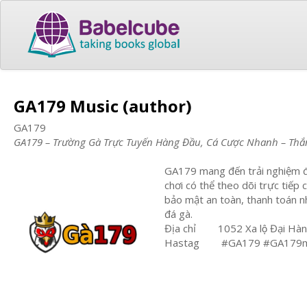
GA179 Music (author)
GA179
GA179 – Trường Gà Trực Tuyến Hàng Đầu, Cá Cược Nhanh – Thắ
GA179 mang đến trải nghiệm đá
chơi có thể theo dõi trực tiếp
bảo mật an toàn, thanh toán n
đá gà.
Địa chỉ 1052 Xa lộ Đại Hàn
Hastag #GA179 #GA179m