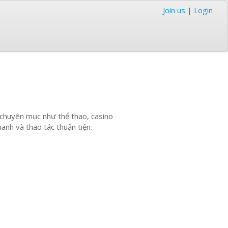
Join us
|
Login
c chuyên mục như thể thao, casino
hanh và thao tác thuận tiện.