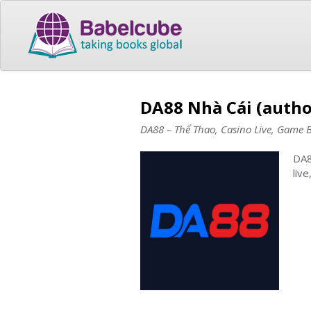
DA88 Nhà Cái (autho
DA88 – Thể Thao, Casino Live, Game 
DA8
liv