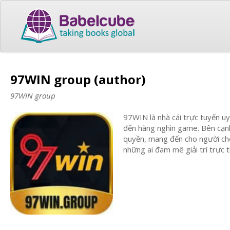
97WIN group (author)
97WIN group
97WIN là nhà cái trực tuyến uy 
đến hàng nghìn game. Bên cạnh
quyền, mang đến cho người chơi
những ai đam mê giải trí trực 